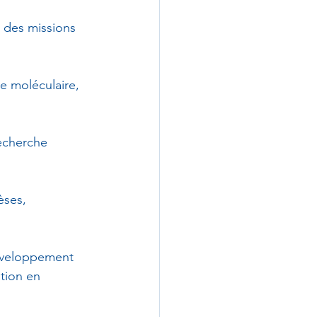
 des missions 
ie moléculaire, 
recherche 
ses, 
éveloppement 
tion en 