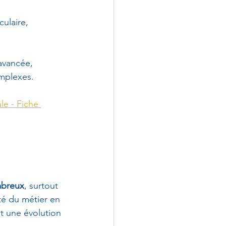
ulaire, 
avancée, 
omplexes.
le - Fiche 
mbreux
, surtout 
té du métier en 
et une évolution 