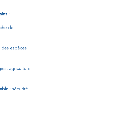
ains
 :
rche de 
i des espèces 
ies, agriculture 
able
 : sécurité 