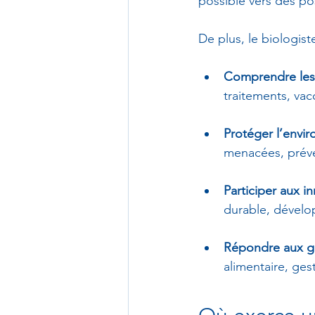
possible vers des po
De plus, le biologist
Comprendre les 
traitements, vac
Protéger l’envir
menacées, préve
Participer aux i
durable, dével
Répondre aux gr
alimentaire, ges