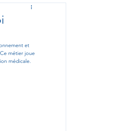
i
tionnement et 
Ce métier joue 
tion médicale. 