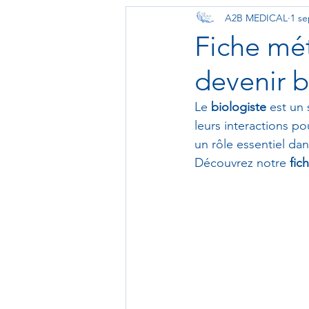
A2B MEDICAL
1 se
Biotechnologie
Zoom sur l
Fiche mét
devenir b
Le 
biologiste
 est un 
leurs interactions p
un rôle essentiel dan
Découvrez notre 
fic