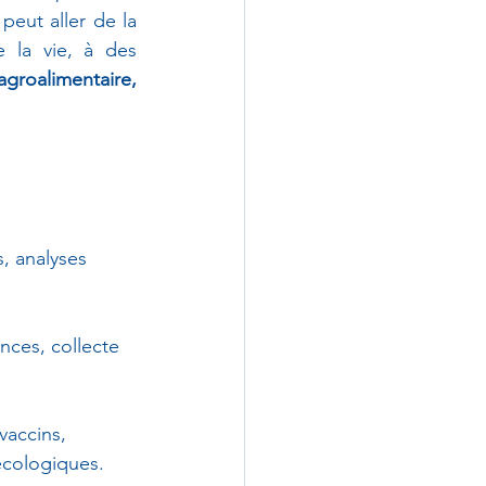
des questions complexes sur la vie, la santé et l’environnement. Son travail peut aller de la 
la vie, à des 
agroalimentaire, 
, analyses 
nces, collecte 
 vaccins, 
écologiques.