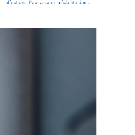
prescrit pour diagnostiquer diverses
affections. Pour assurer la fiabilité des
résultats, il est essentiel de suivre une
procédure rigoureuse lors du prélèvement.
Voici les étapes clés, accompagnées des
produits recommandés.