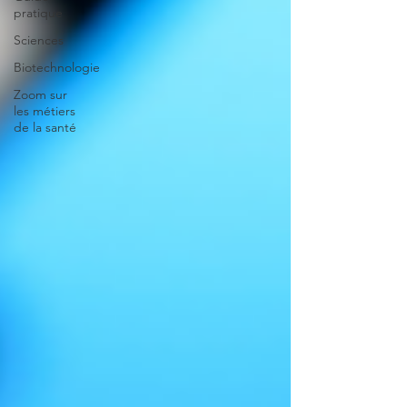
pratique
Sciences
Biotechnologie
Zoom sur
les métiers
de la santé