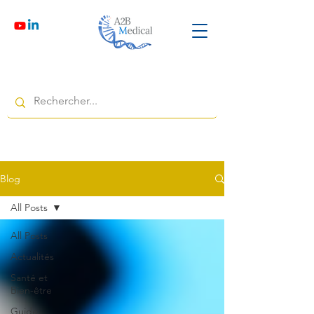
Blog
All Posts
All Posts
Actualités
Santé et
Bien-être
Guide