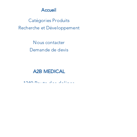
Accueil
Catégories Produits
Recherche et Développement
Nous contacter
Demande de devis
A2B MEDICAL
1240 Route des dolines
Buropolis 1
06560 Sophia-Antipolis
09.82.20.01.92
contact@a2b-medical.fr