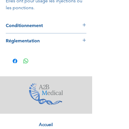
Elles ont pour usage les injections ou
les ponctions.
Conditionnement
100 pièces / boites
Réglementation
1500 pièces / carton
Conforme à la directive 93/42/EEC
Accueil