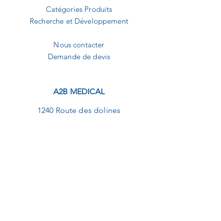
Catégories Produits
Recherche et Développement
Nous contacter
Demande de devis
A2B MEDICAL
1240 Route des dolines
Buropolis 1
06560 Sophia-Antipolis
09.82.20.01.92
contact@a2b-medical.fr
NEWSLETTER
E-mail