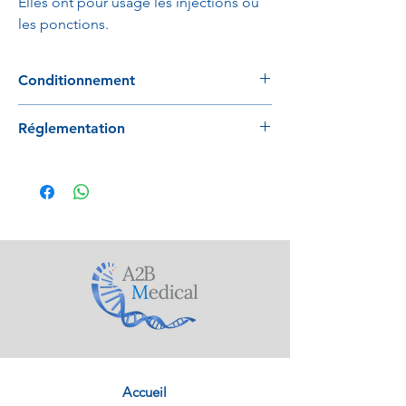
Elles ont pour usage les injections ou
les ponctions.
Conditionnement
100 pièces/ boites
Réglementation
2500 pièces / carton
Conforme à la directive 93/42/EEC
Accueil