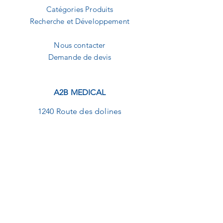
Catégories Produits
Recherche et Développement
Nous contacter
Demande de devis
A2B MEDICAL
1240 Route des dolines
Buropolis 1
06560 Sophia-Antipolis
09.82.20.01.92
contact@a2b-medical.fr
NEWSLETTER
E-mail