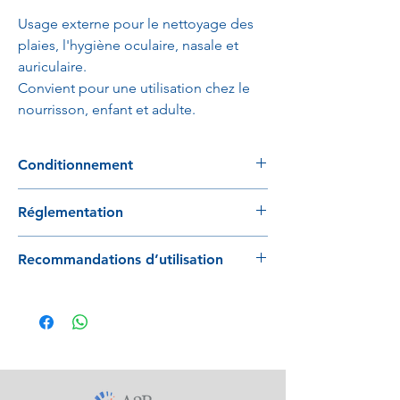
Usage externe pour le nettoyage des
plaies, l'hygiène oculaire, nasale et
auriculaire.
Convient pour une utilisation chez le
nourrisson, enfant et adulte.
Conditionnement
32 pièces / boite ; 4 boites/carton
Réglementation
Produit conforme à la directive 93/42/EEC :
Recommandations d’utilisation
Classification du produit en EUROPE :
Dispositif médical de classe IIa
Bien lire la notice avant utilisation.