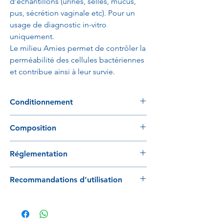
d’échantillons (urines, selles, mucus,
pus, sécrétion vaginale etc). Pour un
usage de diagnostic in-vitro
uniquement.
Le milieu Amies permet de contrôler la
perméabilité des cellules bactériennes
et contribue ainsi à leur survie.
Conditionnement
50 pièces / boite
Composition
600 pièces / cartons
Chlorure de sodium / Chlorure de
Réglementation
potassium / Chlorure de calcium / Chlorure
de magnésium / Phosphate
Produit conforme au règlement 2017/745
monopotassique
Recommandations d’utilisation
Phosphate disodique / Thioglycolate de
sodium
Lire attentivement les consignes avant
utilisation. Une fois l'échantillon prélevé, il
doit être placé immédiatement dans le tube