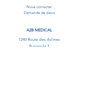
Nous contacter
Demande de devis
A2B MEDICAL
1240 Route des dolines
Buropolis 1
06560 Sophia-Antipolis
09.82.20.01.92
contact@a2b-medical.fr
NEWSLETTER
E-mail