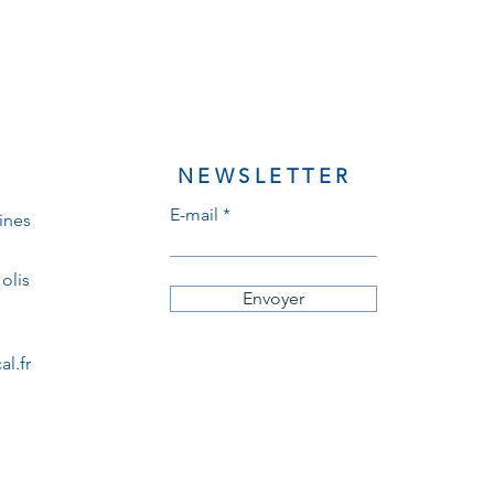
NEWSLETTER
E-mail
ines
olis
Envoyer
l.fr