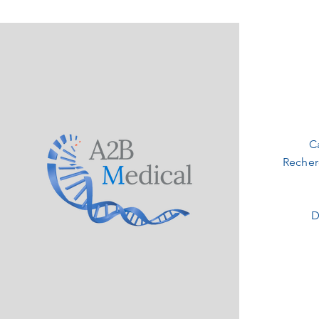
C
Recher
D