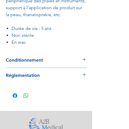
périphérique des plaies et instruments,
support à l’application de produit sur
la peau, thanatoprakie, etc.
Durée de vie : 5 ans
Non stérile
En vrac
Conditionnement
UV : 700 pcs / sachet
Réglementation
20 sachets / carton
Conforme au règlement 2017/745.