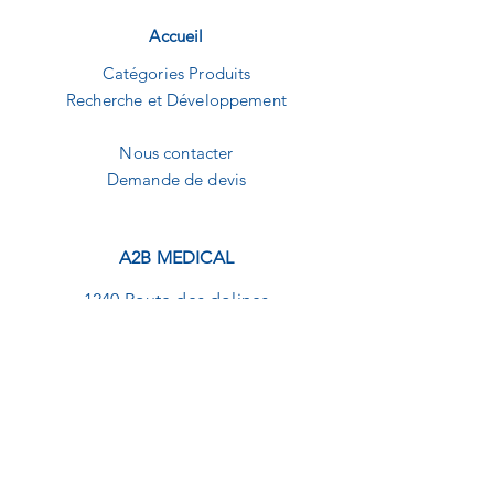
Accueil
Catégories Produits
Recherche et Développement
Nous contacter
Demande de devis
A2B MEDICAL
1240 Route des dolines
Buropolis 1
06560 Sophia-Antipolis
09.82.20.01.92
contact@a2b-medical.fr