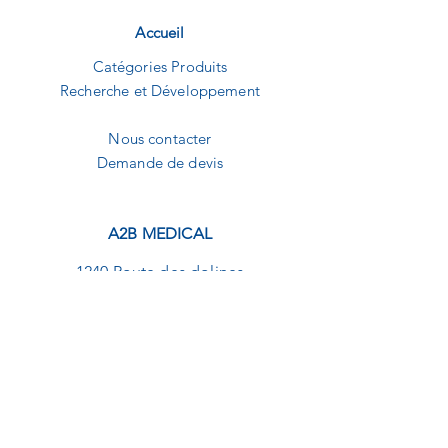
Accueil
Catégories Produits
Recherche et Développement
Nous contacter
Demande de devis
A2B MEDICAL
1240 Route des dolines
Buropolis 1
06560 Sophia-Antipolis
09.82.20.01.92
contact@a2b-medical.fr