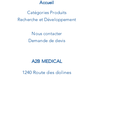
Accueil
Catégories Produits
Recherche et Développement
Nous contacter
Demande de devis
A2B MEDICAL
1240 Route des dolines
Buropolis 1
06560 Sophia-Antipolis
09.82.20.01.92
contact@a2b-medical.fr
NEWSLETTER