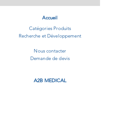
Accueil
Catégories Produits
Recherche et Développement
Nous contacter
Demande de devis
A2B MEDICAL
1240 Route des dolines
Buropolis 1
06560 Sophia-Antipolis
09.82.20.01.92
contact@a2b-medical.fr