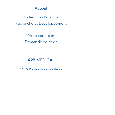
Accueil
Catégories Produits
Recherche et Développement
Nous contacter
Demande de devis
A2B MEDICAL
1240 Route des dolines
Buropolis 1
06560 Sophia-Antipolis
09.82.20.01.92
contact@a2b-medical.fr