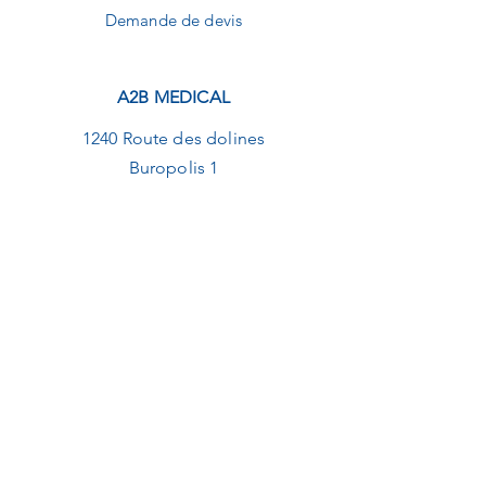
Demande de devis
A2B MEDICAL
1240 Route des dolines
Buropolis 1
06560 Sophia-Antipolis
09.82.20.01.92
contact@a2b-medical.fr
NEWSLETTER
E-mail
Envoyer