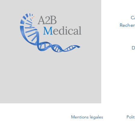
C
Recher
D
Mentions légales
Poli