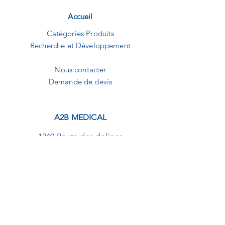
Accueil
Catégories Produits
Recherche et Développement
Nous contacter
Demande de devis
A2B MEDICAL
1240 Route des dolines
Buropolis 1
06560 Sophia-Antipolis
09.82.20.01.92
contact@a2b-medical.fr