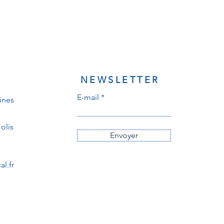
NEWSLETTER
E-mail
ines
olis
Envoyer
l.fr