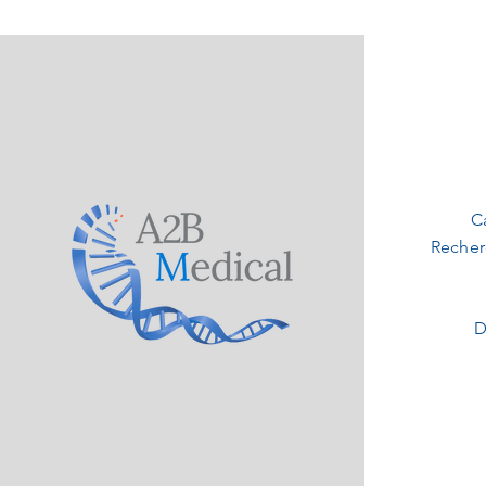
C
Recher
D