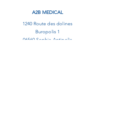
A2B MEDICAL
1240 Route des dolines
Buropolis 1
06560 Sophia-Antipolis
09.82.20.01.92
contact@a2b-medical.fr
NEWSLETTER
E-mail
Envoyer