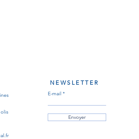
NEWSLETTER
E-mail
ines
olis
Envoyer
l.fr