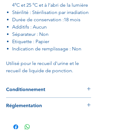
4°C et 25 °C et à l’abri de la lumière
Stérilité : Stérilisation par irradiation
Durée de conservation :18 mois
Additifs : Aucun
Séparateur : Non
Etiquette : Papier
Indication de remplissage : Non
Utilisé pour le recueil d'urine et le
recueil de liquide de ponction.
Conditionnement
100 tubes / rack
Réglementation
12 racks / carton
Conforme à la directive 98/79/EC