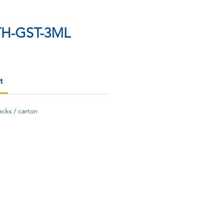
TH-GST-3ML
t
acks / carton