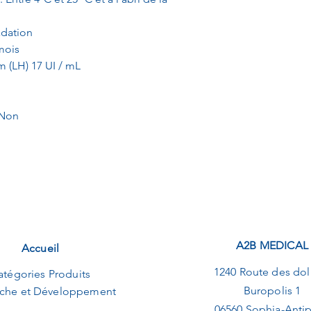
radation
mois
m (LH) 17 UI / mL
 Non
A2B MEDICAL
Accueil
1240 Route des dol
atégories Produits
Buropolis 1
che et Développement
06560 Sophia-Antip