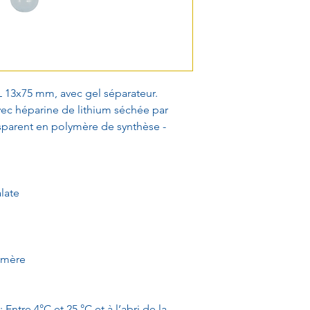
 13x75 mm, avec gel séparateur.
vec héparine de lithium séchée par
ansparent en polymère de synthèse -
late
omère
Entre 4°C et 25 °C et à l’abri de la