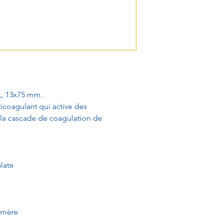
L, 13x75 mm.
ticoagulant qui active des
 la cascade de coagulation de
late
omère