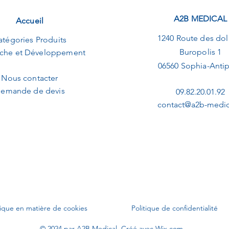
A2B MEDICAL
Accueil
1240 Route des dol
atégories Produits
Buropolis 1
che et Développement
06560 Sophia-Antip
Nous contacter
emande de devis
09.82.20.01.92
contact@a2b-medica
tique en matière de cookies
Politique de confidentialité
© 2024 par A2B Medical. Créé avec
Wix.com