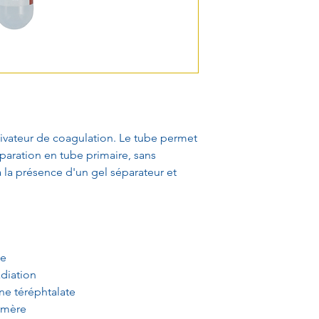
tivateur de coagulation. Le tube permet
paration en tube primaire, sans
à la présence d'un gel séparateur et
le
radiation
ne téréphtalate
omère