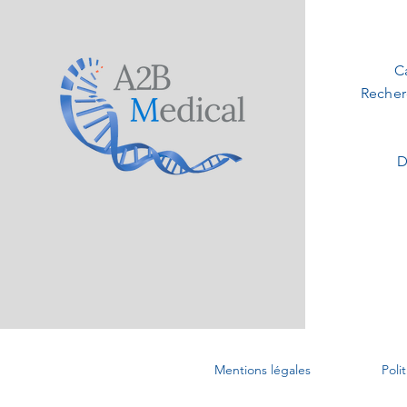
C
Recher
D
Mentions légales
Poli