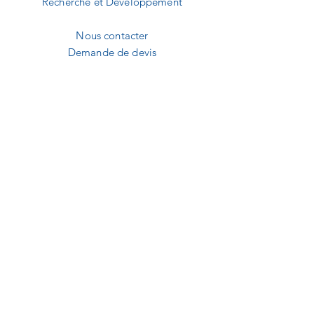
Recherche et Développement
Nous contacter
Demande de devis
A2B MEDICAL
1240 Route des dolines
Buropolis 1
06560 Sophia-Antipolis
09.82.20.01.92
contact@a2b-medical.fr
NEWSLETTER
E-mail