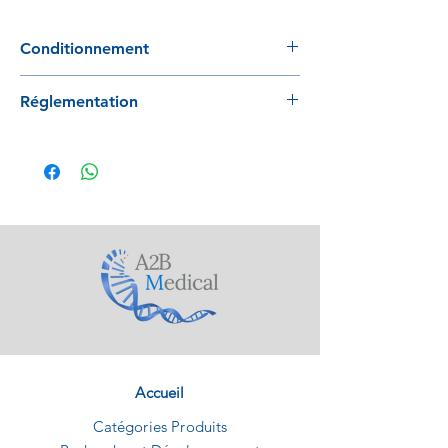
Conditionnement
100 tubes / rack
Réglementation
12 racks / carton
Conforme au règlement 2017/746
Accueil
Catégories Produits