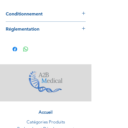
Conditionnement
100 tubes / rack
Réglementation
12 racks / carton
Conforme au règlement 2017/746
Accueil
Catégories Produits