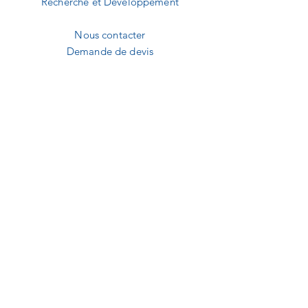
Recherche et Développement
Nous contacter
Demande de devis
A2B MEDICAL
1240 Route des dolines
Buropolis 1
06560 Sophia-Antipolis
09.82.20.01.92
contact@a2b-medical.fr
NEWSLETTER
E-mail