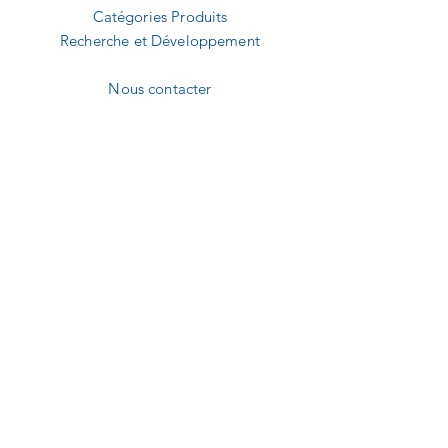
Catégories Produits
Recherche et Développement
Nous contacter
Demande de devis
A2B MEDICAL
1240 Route des dolines
Buropolis 1
06560 Sophia-Antipolis
09.82.20.01.92
contact@a2b-medical.fr
NEWSLETTER
E-mail