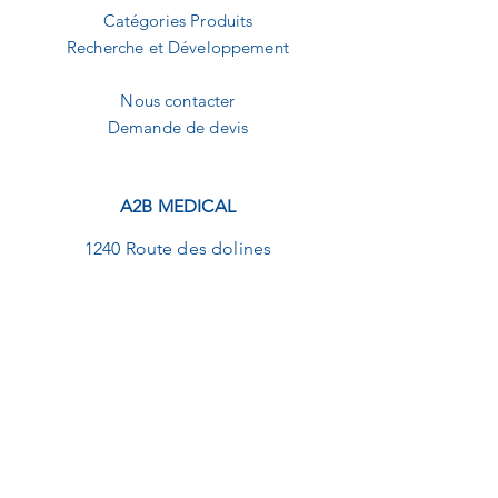
Catégories Produits
Recherche et Développement
Nous contacter
Demande de devis
A2B MEDICAL
1240 Route des dolines
Buropolis 1
06560 Sophia-Antipolis
09.82.20.01.92
contact@a2b-medical.fr
NEWSLETTER
E-mail