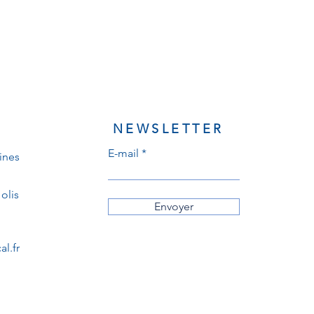
NEWSLETTER
E-mail
ines
olis
Envoyer
l.fr