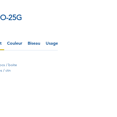
PO-25G
t
Couleur
Biseau
Usage spécifique
Réglementation
pcs / boite
s / ctn