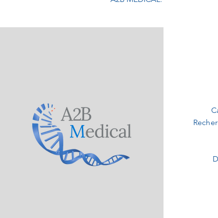
C
Recher
D