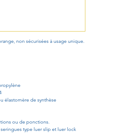
range, non sécurisées à usage unique.
propylène
4
 ou élastomère de synthèse
ections ou de ponctions.
ringues type luer slip et luer lock