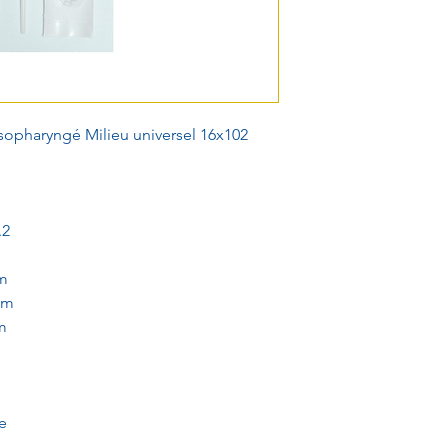
opharyngé Milieu universel 16x102
.2
m
mm
m
e