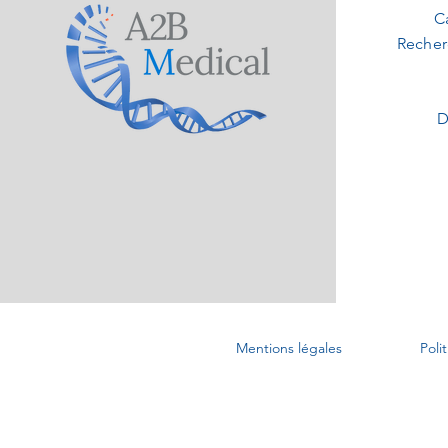
C
Recher
D
Mentions légales
Poli