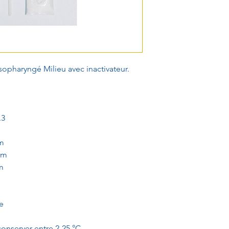
opharyngé Milieu avec inactivateur.
.3
m
mm
m
e
conserver entre 2-25 °C