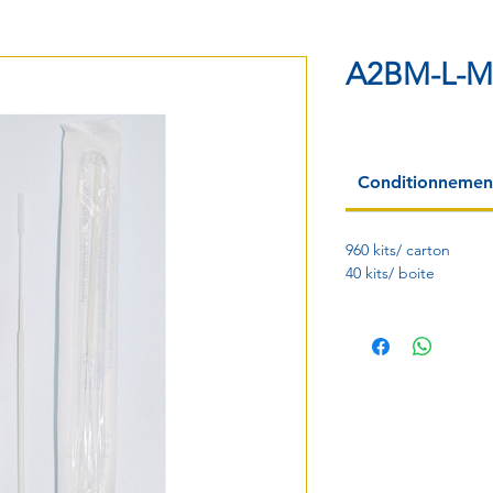
A2BM-L-M
Conditionnemen
960 kits/ carton
40 kits/ boite