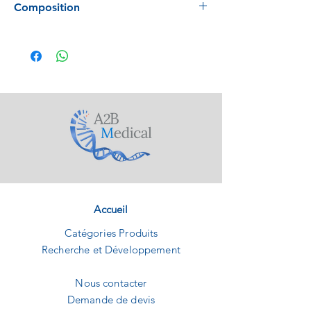
Composition
Sodium chloride 3g/L, 0.3%, Potassium
chloride 0.2g/L, 0.02%
Calcium chloride 0.1g/L, 0.01%, Magnesium
chloride (6 crystalline water) 0.2g/L, 0.02%
Potassium dihydrogen phosphate 0.2g/L,
0.02%, Disodium hydrogen phosphate (12
crystal water) 2.9g/L, 0.29%, Sodium
mercaptoglycolate 1g/L,0.1%, water*
Accueil
Catégories Produits
Recherche et Développement
Nous contacter
Demande de devis