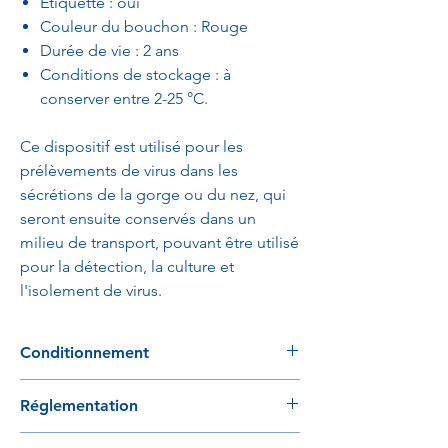
Etiquette : oui
Couleur du bouchon : Rouge
Durée de vie : 2 ans
Conditions de stockage : à
conserver entre 2-25 °C.
Ce dispositif est utilisé pour les
prélèvements de virus dans les
sécrétions de la gorge ou du nez, qui
seront ensuite conservés dans un
milieu de transport, pouvant être utilisé
pour la détection, la culture et
l'isolement de virus.
Conditionnement
1800 kits / carton
Réglementation
100 kits / boite
Conforme au règlement 2017/746