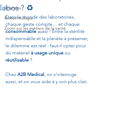
labos ? ♻️
Sciences
Dans le monde des laboratoires, 
Biotechnologie
chaque geste compte… et chaque 
Zoom sur les métiers de la santé
consommable
 aussi ! Entre la stérilité 
indispensable et la planète à préserver, 
le dilemme est réel : faut-il opter pour 
du matériel 
à usage unique
 ou 
réutilisable
 ? 
Chez 
A2B Medical
, on s’interroge 
aussi, et on vous aide à y voir plus clair.