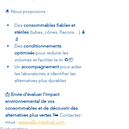
🌟 Nous proposons :
Des 
consommables fiables et 
stériles
 (tubes, cônes, flacons…) 🧴
🔬
Des 
conditionnements 
optimisés
 pour réduire les 
volumes et faciliter le tri ♻️📦
Un 
accompagnement
 pour aider 
les laboratoires à identifier les 
alternatives plus durables 
📩 
Envie d’évaluer l’impact 
environnemental de vos 
consommables et de découvrir des 
alternatives plus vertes ?
➡️ Contactez-
nous : 
www.a2b-medical.com
Guide pratique