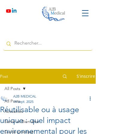
S'inscrire
Post
All Posts
A2B MEDICAL
All Posts
19 sept. 2025
Réutilisable ou à usage
Actualités
unique : quel impact
Santé et Bien-être
environnemental pour les
Guide pratique