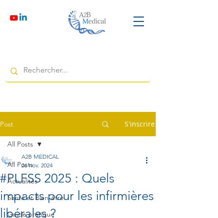
S'inscrire
Post
All Posts
A2B MEDICAL
All Posts
26 nov. 2024
#PLFSS 2025 : Quels
Actualités
impacts pour les infirmières
Santé et Bien-être
libérales ?
Guide pratique