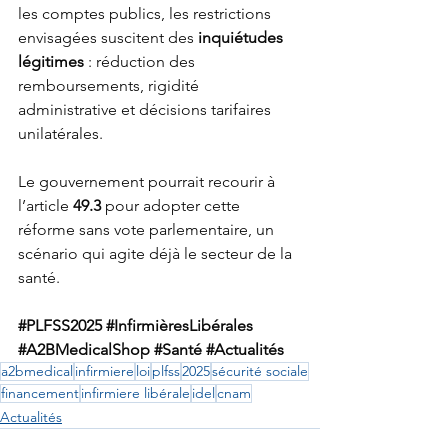
les comptes publics, les restrictions 
envisagées suscitent des 
inquiétudes 
légitimes
 : réduction des 
remboursements, rigidité 
administrative et décisions tarifaires 
unilatérales.
Le gouvernement pourrait recourir à 
l’article 
49.3
 pour adopter cette 
réforme sans vote parlementaire, un 
scénario qui agite déjà le secteur de la 
santé.
#PLFSS2025
#InfirmièresLibérales
#A2BMedicalShop
#Santé
#Actualités
a2bmedical
infirmiere
loi
plfss
2025
sécurité sociale
financement
infirmiere libérale
idel
cnam
Actualités