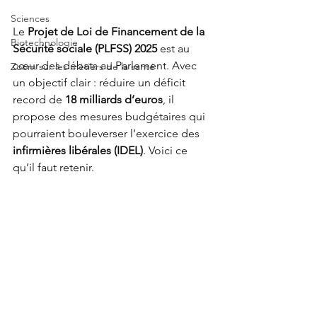
Sciences
Le 
Projet de Loi de Financement de la 
Biotechnologie
Sécurité sociale (PLFSS) 2025
 est au 
cœur des débats au Parlement. Avec 
Zoom sur les métiers de la santé
un objectif clair : réduire un déficit 
record de 
18 milliards d’euros
, il 
propose des mesures budgétaires qui 
pourraient bouleverser l’exercice des 
infirmières libérales (IDEL)
. Voici ce 
qu’il faut retenir.