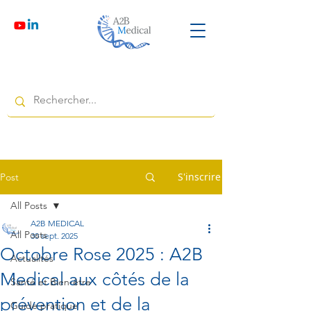
S'inscrire
Post
All Posts
A2B MEDICAL
All Posts
30 sept. 2025
Octobre Rose 2025 : A2B
Actualités
Medical aux côtés de la
Santé et Bien-être
prévention et de la
Guide pratique