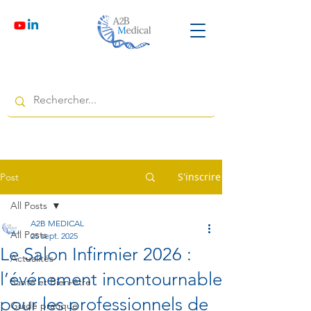
S'inscrire
Post
All Posts
A2B MEDICAL
All Posts
25 sept. 2025
Le Salon Infirmier 2026 :
Actualités
l’événement incontournable
Santé et Bien-être
pour les professionnels de
Guide pratique