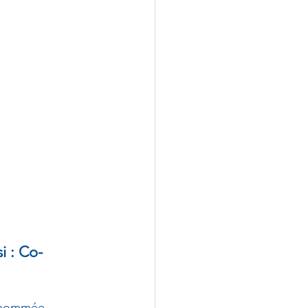
i : Co-
enommée 