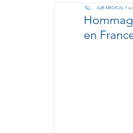
A2B MEDICAL
1 oc
Biotechnologie
Zoom sur l
Hommage 
en Franc