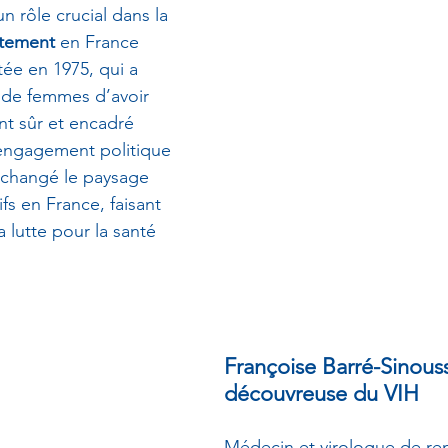
n rôle crucial dans la 
rtement
 en France 
tée en 1975, qui a 
s de femmes d’avoir 
t sûr et encadré 
engagement politique 
 changé le paysage 
fs en France, faisant 
a lutte pour la santé 
Françoise Barré-Sinouss
découvreuse du VIH
Médecin et virologue de r