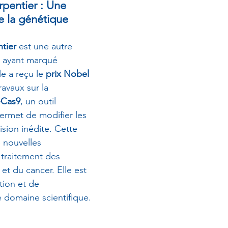
pentier : Une 
e la génétique
tier
 est une autre 
e ayant marqué 
le a reçu le 
prix Nobel 
ravaux sur la 
-Cas9
, un outil 
permet de modifier les 
sion inédite. Cette 
 nouvelles 
 traitement des 
et du cancer. Elle est 
ion et de 
 domaine scientifique.