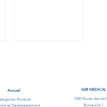
Hommage à Florence
A2B MEDICAL
Accueil
Nightingale : La pionnière de
la profession infirmière
1240 Route des dol
atégories Produits
Buropolis 1
che et Développement