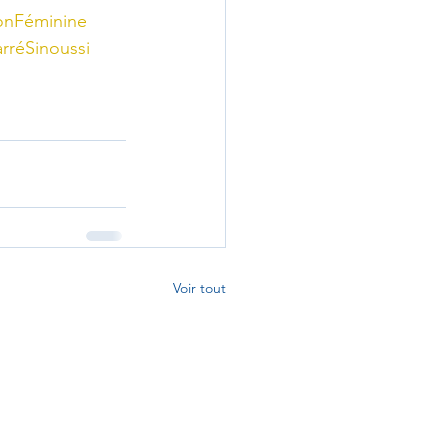
ionFéminine
rréSinoussi
Voir tout