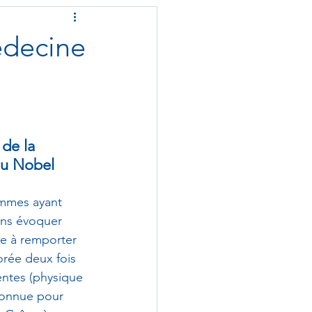
édecine
de la 
 du Nobel
emmes ayant 
ans évoquer 
e à remporter 
orée deux fois 
entes (physique 
 connue pour 