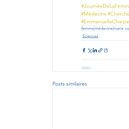
#JournéeDeLaFemm
#Médecins
#Cherch
#EmmanuelleCharpen
femme
médecine
marie cu
Sciences
Posts similaires