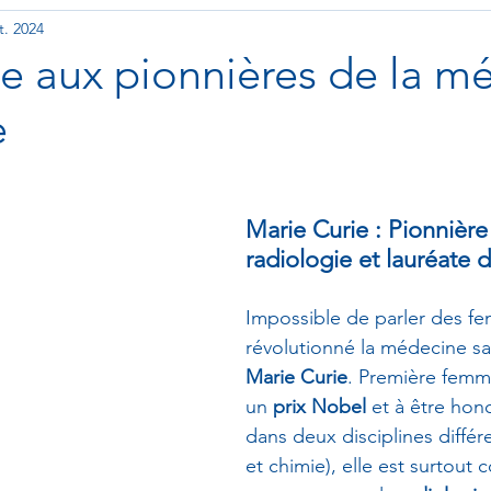
t. 2024
es métiers de la santé
aux pionnières de la m
e
Marie Curie : Pionnière 
radiologie et lauréate
Impossible de parler des f
révolutionné la médecine s
Marie Curie
. Première femm
un 
prix Nobel
 et à être hon
dans deux disciplines différ
et chimie), elle est surtout