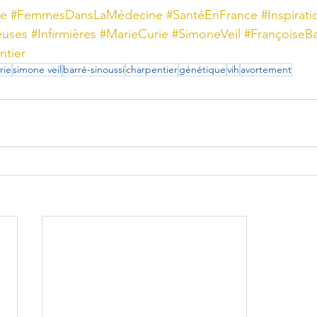
e
#FemmesDansLaMédecine
#SantéEnFrance
#Inspirat
euses
#Infirmières
#MarieCurie
#SimoneVeil
#FrançoiseBa
tier
rie
simone veil
barré-sinoussi
charpentier
génétique
vih
avortement