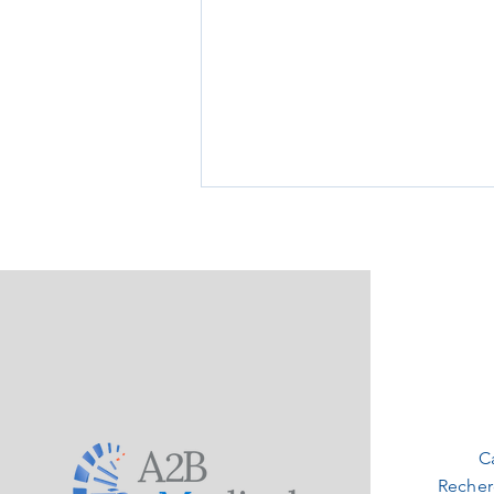
🔬🚀 Femmes et Sciences :
Briser les barrières !
C
Recher