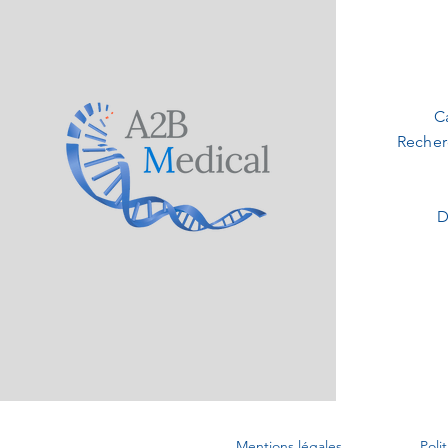
C
Recher
D
Mentions légales
Poli