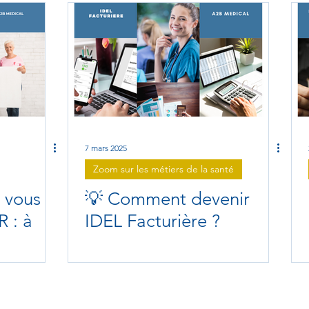
é
7 mars 2025
Zoom sur les métiers de la santé
 vous
💡 Comment devenir
 : à
IDEL Facturière ?
ire ?