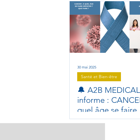
Zoom sur les métiers de la sant
30 mai 2025
Santé et Bien-être
🔔 A2B MEDICAL
informe : CANCER
quel âge se faire
dépister ? Que fa