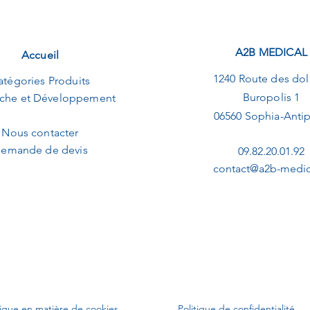
A2B MEDICAL
Accueil
1240 Route des dol
atégories Produits
Buropolis 1
che et Développement
06560 Sophia-Antip
Nous contacter
emande de devis
09.82.20.01.92
contact@a2b-medica
tique en matière de cookies
Politique de confidentialité