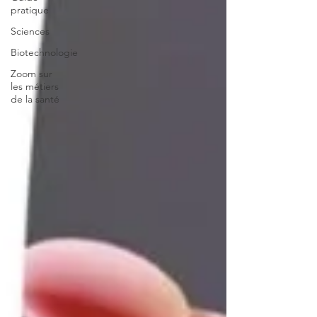
pratique
Sciences
Biotechnologie
Zoom sur
les métiers
de la santé